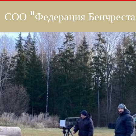
СОО "Федерация Бенчреста