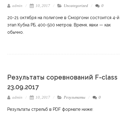
admin
10, 2017
Uncategorized
0
20-21 октября на полигоне в Сморгони состоится 4-й
этап Кубка РБ, 400-500 метров. Время, явки — как
обычно.
Результаты соревнований F-class
23.09.2017
admin
10, 2017
Результаты
0
Результаты стрельб в PDF формате ниже: