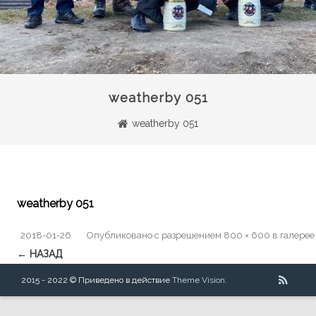
weatherby 051
weatherby 051
weatherby 051
2018-01-26
Опубликовано
с разрешением
800 × 600
в галере
← НАЗАД
2015 - 2022 © Приведено в действие
Theme Vision
.