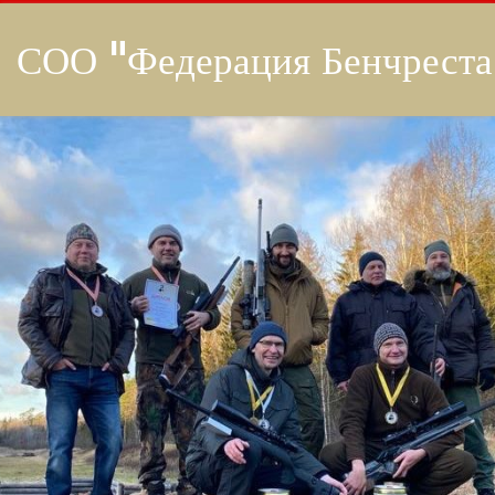
СОО "Федерация Бенчреста