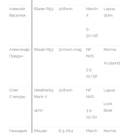
Алексей
Blaser R93
308win
March-
Lapua
Василюк
X
Scen.
5-
50
/56
Александр
Blaser R93
300win.mag
NF
Norma
Прадун
NXS
Acubond
5.5-
22/56
Олег
Weatherby
308win
NF
Lapua
Степуро
Mark-V
NXS
Lock
(
дтк)
3.5-
Base
15
/
50
Геннадий
Mouser
6.5-284
March
Norma