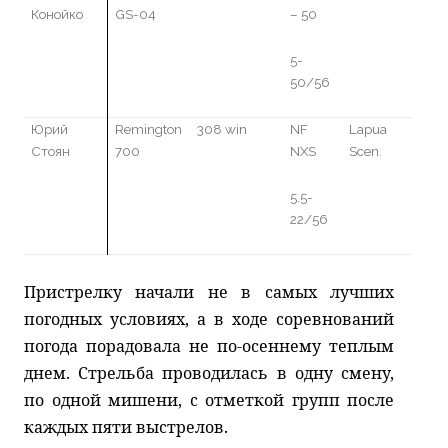
Конойко
GS-04
– 50
5-
50
/56
Юрий
Remington
308 win
NF
Lapua
Стоян
700
NXS
Scen.
5.5-
22/56
Пристрелку начали не в самых лучших
погодных условиях, а в ходе соревнований
погода порадовала не по-осеннему теплым
днем. Стрельба проводилась в одну смену,
по одной мишени, с отметкой групп после
каждых пяти выстрелов.