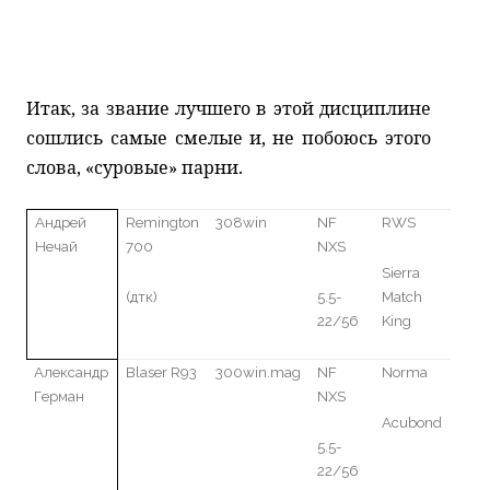
Итак, за звание лучшего в этой дисциплине
сошлись самые смелые и, не побоюсь этого
слова, «суровые» парни.
Андрей
Remington
308win
NF
RWS
Нечай
700
NXS
Sierra
(
дтк)
5
.5-
Match
22/
5
6
King
Александр
Blaser R93
300win.mag
NF
Norma
Герман
NXS
Acubond
5.5-
22/56