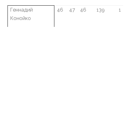
Геннадий
46
47
46
139
1
Конойко
Юрий Стоян
47
46
45
138
2
Андрей Нечай
39
43
43
125
3
Алексей
45
36
43
124
4
Василюк
Олег Степуро
39
34
45
118
5
Александр
43
39
35
117
6
Прадун
Александр
38
38
27
103
7