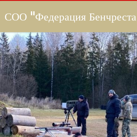
СОО "Федерация Бенчреста