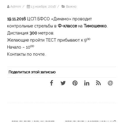
Admin
/
13 ноября, 2016
/
Важно
19.11.2016
ЦСП БФСО «Динамо» проводит
контрольные стрельбы в
Ф-классе
на
Тимошенко
.
Дистанция
300
метров.
00
Желающие пройти ТЕСТ прибывают к 9
00
Начало – 10
Контакты по почте.
Поделиться этой записью
Навигация
←
РЕЗУЛЬТАТЫ BENCHREST
РЕЗУЛЬТАТЫ СОРЕВНОВАНИЙ
по
СОРЕВНОВАНИЙ 15.10.2016
F-CLASS 19.11.2016
→