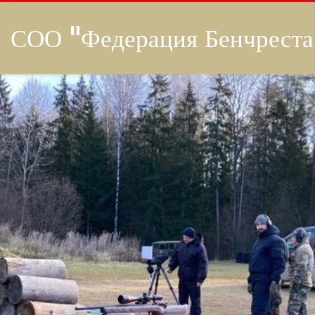
СОО "Федерация Бенчреста